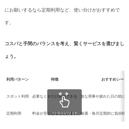
にお願いするなら定期利用など、使い分けがおすすめで
す。
コスパと手間のバランスを考え、賢くサービスを選びまし
ょう。
利用パターン
特徴
おすすめシーン
スポット利用
必要なときだけ依頼できる
急な用事や疲れた日の助け
定期利用
料金が安くなることが多い
毎週・毎月定期的に負担軽
スクロールできます