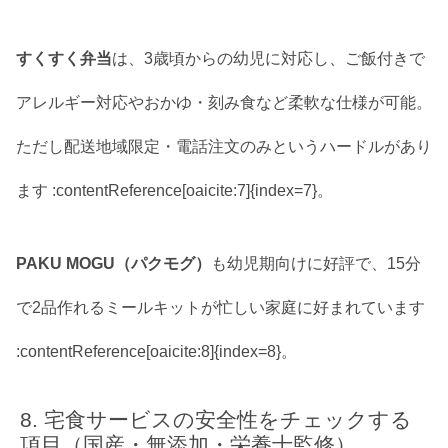
すくすく弁当
は、3歳頃からの幼児に対応し、ご飯付きで
アレルギー対応やおかゆ・刻み食など柔軟な仕様が可能。
ただし配送地域限定・電話注文のみというハードルがあり
ます :contentReference[oaicite:7]{index=7}。
PAKU MOGU（パクモグ）
も幼児期向けに好評で、15分
で2品作れるミールキットが忙しい家庭に好まれています
:contentReference[oaicite:8]{index=8}。
宅食サービスの安全性をチェックする
項目（国産・無添加・栄養士監修）