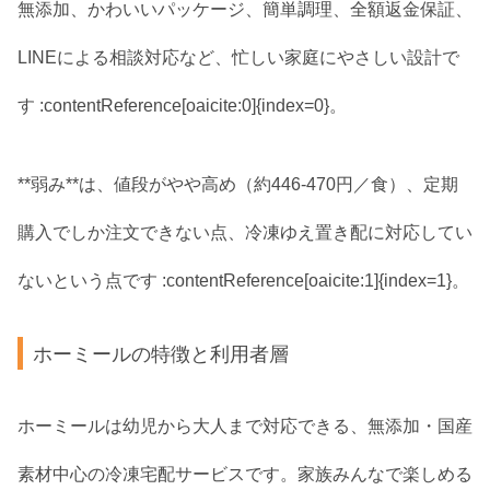
無添加、かわいいパッケージ、簡単調理、全額返金保証、
LINEによる相談対応など、忙しい家庭にやさしい設計で
す :contentReference[oaicite:0]{index=0}。
**弱み**は、値段がやや高め（約446‑470円／食）、定期
購入でしか注文できない点、冷凍ゆえ置き配に対応してい
ないという点です :contentReference[oaicite:1]{index=1}。
ホーミールの特徴と利用者層
ホーミールは幼児から大人まで対応できる、無添加・国産
素材中心の冷凍宅配サービスです。家族みんなで楽しめる