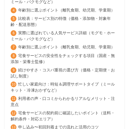
ミール・パクモグなど）
年齢別に選ぶポイント（離乳食期、幼児期、学童期）
比較表：サービス別の特徴（価格・添加物・対象年
齢・配送形態）
実際に選ばれている人気サービス詳細（モグモ・ホー
ミール・パクモグなど）
年齢別に選ぶポイント（離乳食期、幼児期、学童期）
宅食サービスの安全性をチェックする項目（国産・無
添加・栄養士監修）
続けやすさ・コスパ重視の選び方（価格・定期便・お
試し制度）
忙しい家庭向け：時短＆調理サポートタイプ（ミール
キット・冷凍おかずなど）
利用者の声・口コミからわかるリアルなメリット・注
意点
宅食サービスの契約前に確認したいポイント（送料・
解約条件・対応エリア）
申し込み〜初回到着までの流れと活用のコツ