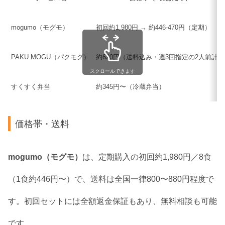
mogumo（モグモ）
初回約1,980円 → 約446‑470円（定期）
PAKU MOGU（パクモグ）
約620円（送料込み・週3回指定の2人前計）
スクロールできます
すくすく弁当
約345円〜（冷蔵弁当）
価格帯・送料
mogumo（モグモ）
は、定期購入の初回約1,980円／8食
（1食約446円〜）で、送料は全国一律800〜880円程度で
す。初回セットには全額返金保証もあり、無料相談も可能
です。